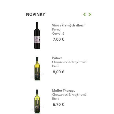
NOVINKY
eánka
Víno z čierných ríbezlí
& Krajčírovič
Pereg
Červené
7,00 €
rvený
Pálava
& Krajčírovič
Chowaniec & Krajčírovič
Biele
8,00 €
rny Pereg
Muller Thurgau
Chowaniec & Krajčírovič
Biele
6,70 €