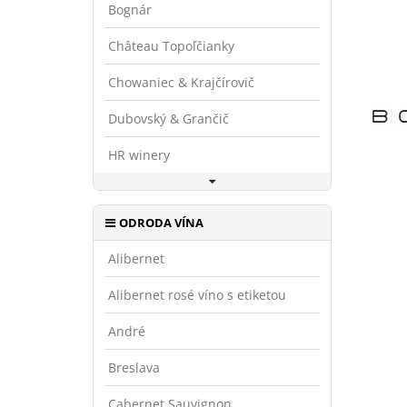
Bognár
Château Topoľčianky
Chowaniec & Krajčírovič
Dubovský & Grančič
HR winery
ODRODA VÍNA
Alibernet
Alibernet rosé víno s etiketou
André
Breslava
Cabernet Sauvignon