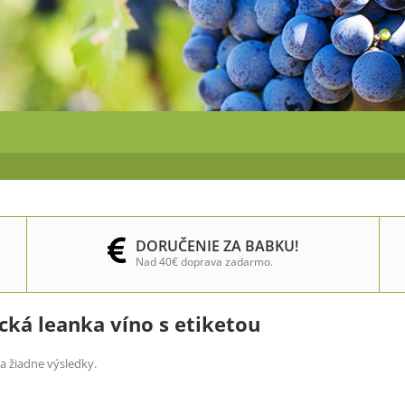
DORUČENIE ZA BABKU!
Nad 40€ doprava zadarmo.
cká leanka víno s etiketou
a žiadne výsledky.