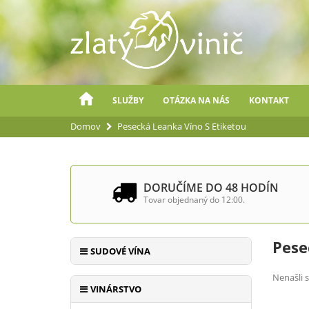
SLUŽBY
OTÁZKA NA NÁS
KONTAKT
Domov
Pesecká Leanka Víno S Etiketou
DORUČÍME DO 48 HODÍN
Tovar objednaný do 12:00.
Pese
SUDOVÉ VÍNA
Nenašli s
VINÁRSTVO