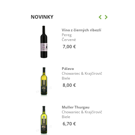
NOVINKY
eánka
Víno z čierných ríbezlí
& Krajčírovič
Pereg
Červené
7,00 €
rvený
Pálava
& Krajčírovič
Chowaniec & Krajčírovič
Biele
8,00 €
rny Pereg
Muller Thurgau
Chowaniec & Krajčírovič
Biele
6,70 €