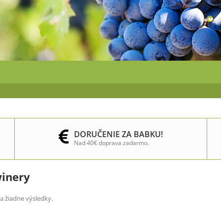
DORUČENIE ZA BABKU!
Nad 40€ doprava zadarmo.
inery
a žiadne výsledky.