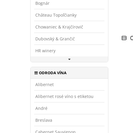
Bognár
Château Topoľčianky
Chowaniec & Krajčírovič
Dubovský & Grančič
HR winery
ODRODA VÍNA
Alibernet
Alibernet rosé víno s etiketou
André
Breslava
Cabernet Sauvignon