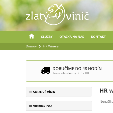
SLUŽBY
OTÁZKA NA NÁS
KONTAKT
Domov
HR Winery
DORUČÍME DO 48 HODÍN
Tovar objednaný do 12:00.
HR w
SUDOVÉ VÍNA
Nenašli s
VINÁRSTVO