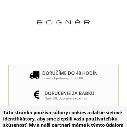
DORUČÍME DO 48 HODÍN
Tovar objednaný do 12:00.
DORUČENIE ZA BABKU!
Nad 40€ doprava zadarmo.
Táto stránka používa súbory cookies a dalšie sieťové
INŠTALÁCIA VÝČAPNÝCH
identifikátory, aby sme zlepšili vašu používateľskú
ZARIADENÍ
skúsenosť. My a naši partneri máme k týmto údajom