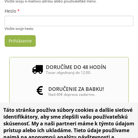
Vložte svoju e-mailovú adresu alebo používateľské meno.
Heslo
*
Vložte svoje heslo.
DORUČÍME DO 48 HODÍN
Tovar objednaný do 12:00.
DORUČENIE ZA BABKU!
Nad 40€ doprava zadarmo.
Táto stránka používa súbory cookies a dalšie sieťové
INŠTALÁCIA VÝČAPNÝCH
identifikátory, aby sme zlepšili vašu používateľskú
ZARIADENÍ
skúsenosť. My a naši partneri máme k týmto údajom
prístup alebo ich ukladáme. Tieto údaje používame
najmä na anonymnú analýzu návštevnosti a