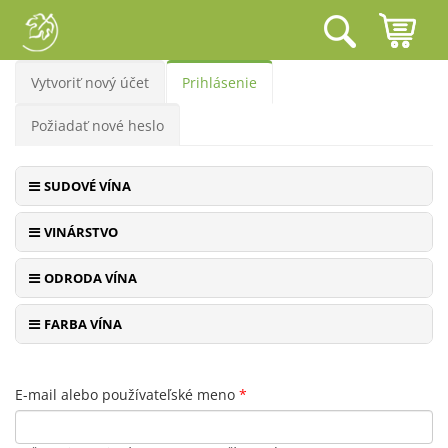
Primárne karty
Vytvoriť nový účet
Prihlásenie
(aktívna
karta)
Požiadať nové heslo
SUDOVÉ VÍNA
VINÁRSTVO
ODRODA VÍNA
FARBA VÍNA
E-mail alebo používateľské meno
*