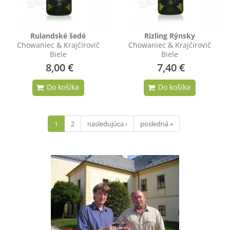
Rulandské šedé
Rizling Rýnsky
Chowaniec & Krajčírovič
Chowaniec & Krajčírovič
Biele
Biele
8,00 €
7,40 €
Stránky
1
2
nasledujúca ›
posledná »