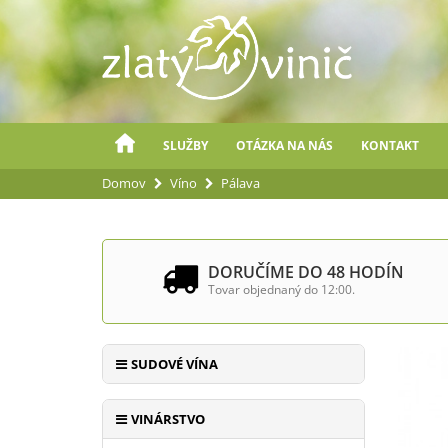
SLUŽBY
OTÁZKA NA NÁS
KONTAKT
Domov
Víno
Pálava
DORUČÍME DO 48 HODÍN
Tovar objednaný do 12:00.
SUDOVÉ VÍNA
VINÁRSTVO