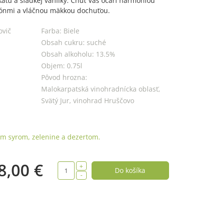
kátu a sladkej vanilky. Chuť Vás očarí harmóniou
tónmi a vláčnou mäkkou dochuťou.
ovič
Farba:
Biele
Obsah cukru:
suché
Obsah alkoholu:
13.5%
Objem:
0.75l
Pôvod hrozna:
Malokarpatská vinohradnícka oblasť,
Svätý Jur, vinohrad Hruščovo
ím syrom, zelenine a dezertom.
8,00 €
+
-