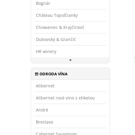
Bognár
Château Topoľčianky
Chowaniec & Krajčírovič
Dubovský & Grančič
HR winery
ODRODA VÍNA
Alibernet
Alibernet rosé víno s etiketou
André
Breslava
Cabernet Sauvignon