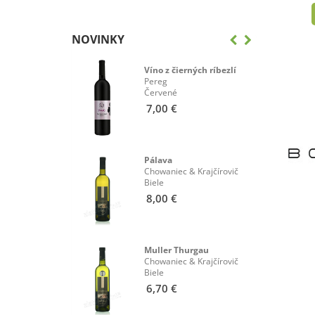
NOVINKY
eánka
Víno z čierných ríbezlí
& Krajčírovič
Pereg
Červené
7,00 €
rvený
Pálava
& Krajčírovič
Chowaniec & Krajčírovič
Biele
8,00 €
rny Pereg
Muller Thurgau
Chowaniec & Krajčírovič
Biele
6,70 €