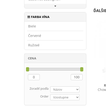
ĎALŠI
FARBA VÍNA
Biele
Červené
Ružové
CENA
R
Zoradiť podľa
Chowa
Order