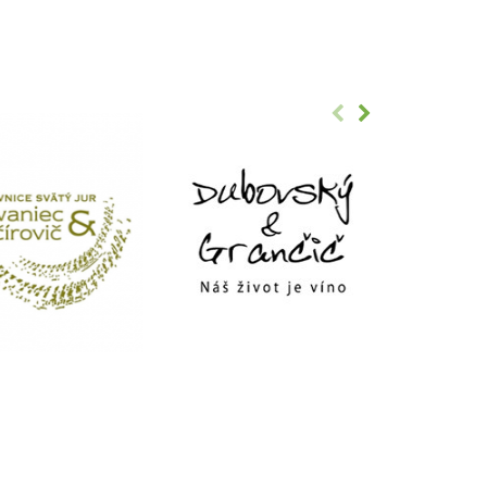
Pesecká Leánka
Chowaniec & Krajčírovič
Biele
8,00 €
Tramín červený
Chowaniec & Krajčírovič
Biele
8,00 €
Cuvée Čierny Pereg
Pereg
Červené
8,00 €