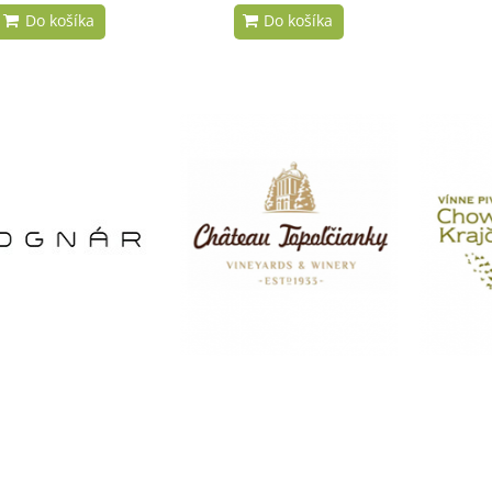
Pesecká Leánka
Víno z čierných ríbezlí
Chowaniec & Krajčírovič
Pereg
Biele
Červené
8,00 €
7,00 €
Tramín červený
Pálava
Chowaniec & Krajčírovič
Chowaniec & Krajčírovič
Biele
Biele
8,00 €
8,00 €
Cuvée Čierny Pereg
Muller Thurgau
Pereg
Chowaniec & Krajčírovič
Červené
Biele
8,00 €
6,70 €