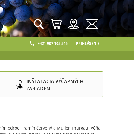
+421 907 105 546
PRIHLÁSENIE
INŠTALÁCIA VÝČAPNÝCH
ZARIADENÍ
ením odrôd Tramín červený a Muller Thurgau. Vôňa