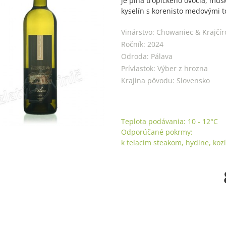
je plná tropického ovocia, muš
kyselín s korenisto medovými 
Vinárstvo:
Chowaniec & Krajčír
Ročník:
2024
Odroda:
Pálava
Prívlastok:
Výber z hrozna
Krajina pôvodu:
Slovensko
Teplota podávania:
10 - 12
°C
Odporúčané pokrmy:
k teľacím steakom, hydine, koz