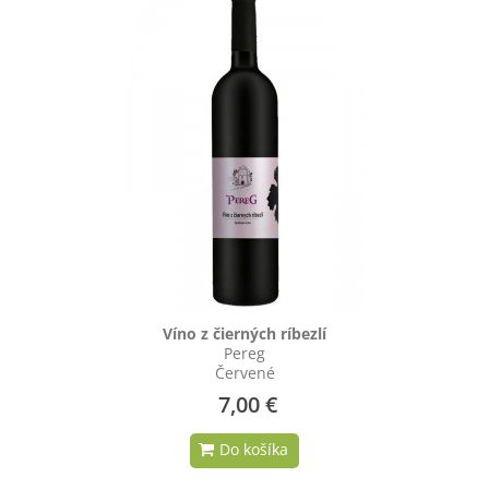
Víno z čierných ríbezlí
Pereg
Červené
7,00 €