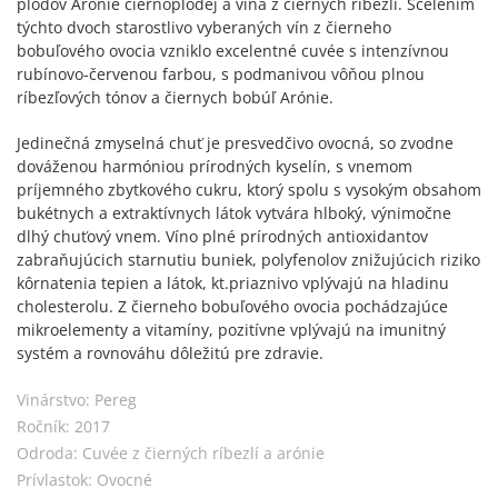
plodov Arónie čiernoplodej a vína z čiernych ríbezlí. Scelením
týchto dvoch starostlivo vyberaných vín z čierneho
bobuľového ovocia vzniklo excelentné cuvée s intenzívnou
rubínovo-červenou farbou, s podmanivou vôňou plnou
ríbezľových tónov a čiernych bobúľ Arónie.
Jedinečná zmyselná chuť je presvedčivo ovocná, so zvodne
dováženou harmóniou prírodných kyselín, s vnemom
príjemného zbytkového cukru, ktorý spolu s vysokým obsahom
bukétnych a extraktívnych látok vytvára hlboký, výnimočne
dlhý chuťový vnem. Víno plné prírodných antioxidantov
zabraňujúcich starnutiu buniek, polyfenolov znižujúcich riziko
kôrnatenia tepien a látok, kt.priaznivo vplývajú na hladinu
cholesterolu. Z čierneho bobuľového ovocia pochádzajúce
mikroelementy a vitamíny, pozitívne vplývajú na imunitný
systém a rovnováhu dôležitú pre zdravie.
Vinárstvo:
Pereg
Ročník:
2017
Odroda:
Cuvée z čierných ríbezlí a arónie
Prívlastok:
Ovocné