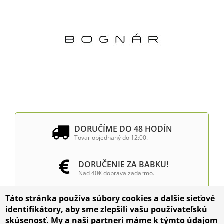
DORUČÍME DO 48 HODÍN
Tovar objednaný do 12:00.
DORUČENIE ZA BABKU!
Nad 40€ doprava zadarmo.
Táto stránka používa súbory cookies a dalšie sieťové
INŠTALÁCIA VÝČAPNÝCH
identifikátory, aby sme zlepšili vašu používateľskú
ZARIADENÍ
skúsenosť. My a naši partneri máme k týmto údajom