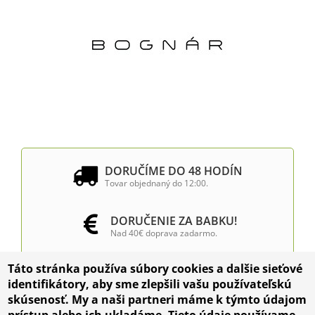
DORUČÍME DO 48 HODÍN
Tovar objednaný do 12:00.
DORUČENIE ZA BABKU!
Nad 40€ doprava zadarmo.
Táto stránka používa súbory cookies a dalšie sieťové
INŠTALÁCIA VÝČAPNÝCH
identifikátory, aby sme zlepšili vašu používateľskú
ZARIADENÍ
skúsenosť. My a naši partneri máme k týmto údajom