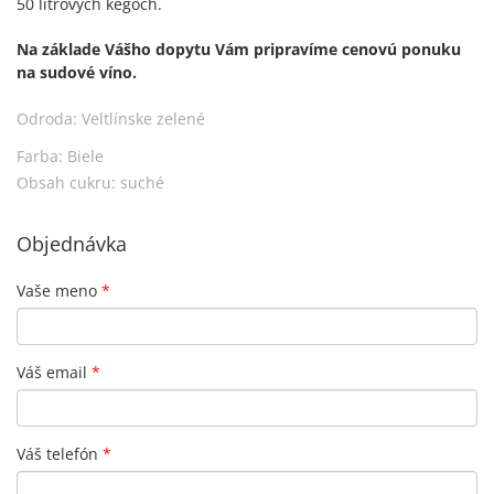
50 litrových kegoch.
Na základe Vášho dopytu Vám pripravíme cenovú ponuku
na sudové víno.
Odroda:
Veltlínske zelené
Farba:
Biele
Obsah cukru:
suché
Objednávka
Vaše meno
*
Váš email
*
Váš telefón
*