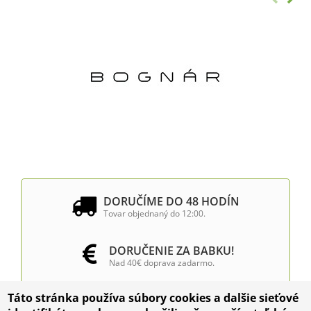
DORUČÍME DO 48 HODÍN
Tovar objednaný do 12:00.
DORUČENIE ZA BABKU!
Nad 40€ doprava zadarmo.
Táto stránka používa súbory cookies a dalšie sieťové
INŠTALÁCIA VÝČAPNÝCH