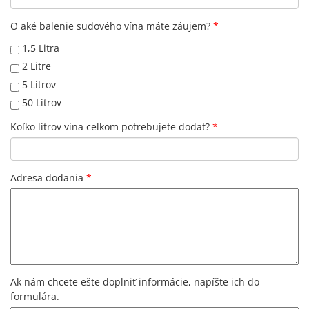
O aké balenie sudového vína máte záujem?
*
1,5 Litra
2 Litre
5 Litrov
50 Litrov
Koľko litrov vína celkom potrebujete dodať?
*
Adresa dodania
*
Ak nám chcete ešte doplniť informácie, napíšte ich do
formulára.