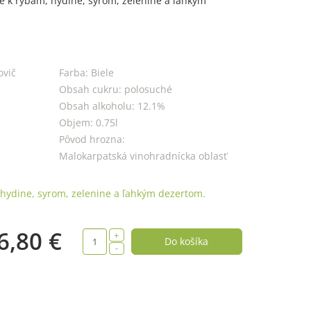
 k rybám, hydine, syrom, zelenine a ľahkým
ovič
Farba:
Biele
Obsah cukru:
polosuché
Obsah alkoholu:
12.1%
Objem:
0.75l
Pôvod hrozna:
Malokarpatská vinohradnícka oblasť
 hydine, syrom, zelenine a ľahkým dezertom.
6,80 €
+
-