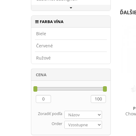
ĎALŠI
FARBA VÍNA
Biele
Červené
Ružové
CENA
P
Zoradiť podľa
Chowa
Order