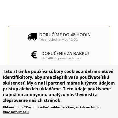
DORUČÍME DO 48 HODÍN
Tovar objednaný do 12:00.
DORUČENIE ZA BABKU!
Nad 40€ doprava zadarmo.
Táto stránka používa súbory cookies a dalšie sieťové
INŠTALÁCIA VÝČAPNÝCH
identifikátory, aby sme zlepšili vašu používateľskú
ZARIADENÍ
skúsenosť. My a naši partneri máme k týmto údajom
prístup alebo ich ukladáme. Tieto údaje používame
najmä na anonymnú analýzu návštevnosti a
zlepšovanie našich stránok.
Kliknutím na "Povoliť všetko" súhlasíte s tým, že tak urobíme.
Viac informácií
Obchodné podmienky & GDPR
© 2026 ZlatyVinic.eu
Cookie preferences