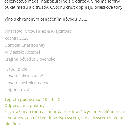
celosvetovo medzi najpopulárnejšie odrody. Víno má jemný
buket medu a citrusov. Ovocnú chuť dopĺňajú orieškové tóny.
Víno s chráneným označením pôvodu DSC.
Vinárstvo:
Chowaniec & Krajčírovič
Ročník:
2023
Odroda:
Chardonnay
Prívlastok:
Akostné
Krajina pôvodu:
Slovensko
Farba:
Biele
Obsah cukru:
suché
Obsah alkoholu:
12.7%
Objem:
0.75l
Teplota podávania:
10 - 12
°C
Odporúčané pokrmy:
k vyprážaným morčacím prsiam, k bravčovým medailónom so
smotanovou omáčkou, k tvrdým syrom, ale aj k syrom s bielou
plesňou.